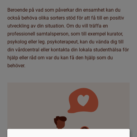
Beroende på vad som påverkar din ensamhet kan du
också behöva olika sorters stöd för att få till en positiv
utveckling av din situation. Om du vill träffa en
professionell samtalsperson, som till exempel kurator,
psykolog eller leg. psykoterapeut, kan du vända dig till
din vårdcentral eller kontakta din lokala studenthälsa för
hjälp eller råd om var du kan få den hjälp som du
behöver.