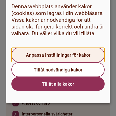
Denna webbplats använder kakor
(cookies) som lagras i din webbläsare.
Vissa kakor är nödvändiga för att
sidan ska fungera korrekt och andra är
valbara. Du väljer vilka du vill tillåta.
Ofrivillig ensamhet
Anpassa inställningar för kakor
Vad menas med ensamhet?
Tillåt nödvändiga kakor
Orsaker till ofrivillig ensamhet
Tankar, känslor och beteenden
Tillåt alla kakor
Att prata med andra
Ångest och oro
Interpersonella svårigheter