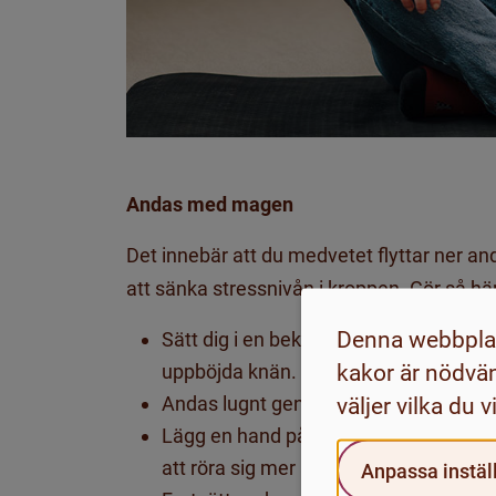
Andas med magen
Det innebär att du medvetet flyttar ner and
att sänka stressnivån i kroppen. Gör så hä
Denna webbplat
Sätt dig i en bekväm stol med bra stöd
kakor är nödvän
uppböjda knän.
väljer vilka du vil
Andas lugnt genom näsan.
Lägg en hand på bröstkorgen och den
att röra sig mer än den på bröstet båd
Anpassa inställ