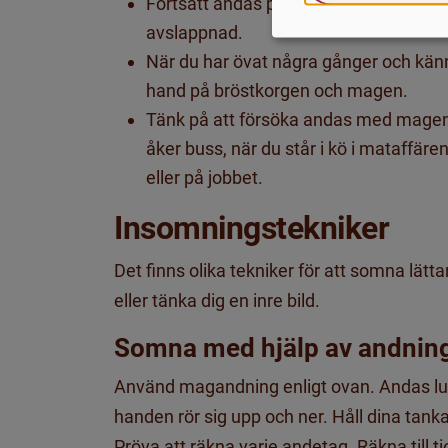
Fortsätt andas på detta sätt några mi
avslappnad.
När du har övat några gånger och känner
hand på bröstkorgen och magen.
Tänk på att försöka andas med magen 
åker buss, när du står i kö i mataffäre
eller på jobbet.
Insomningstekniker
Det finns olika tekniker för att somna lä
eller tänka dig en inre bild.
Somna med hjälp av andni
Använd magandning enligt ovan. Andas l
handen rör sig upp och ner. Håll dina tank
Pröva att räkna varje andetag. Räkna till 