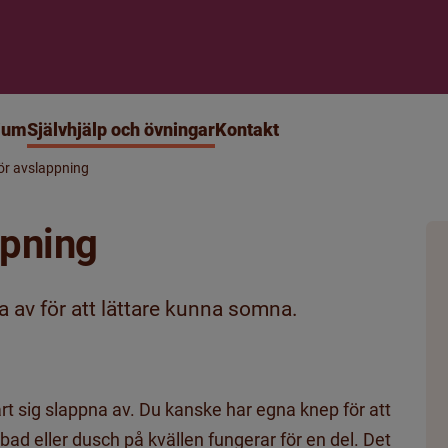
ium
Självhjälp och övningar
Kontakt
ör avslappning
ppning
na av för att lättare kunna somna.
rt sig slappna av. Du kanske har egna knep för att
ad eller dusch på kvällen fungerar för en del. Det