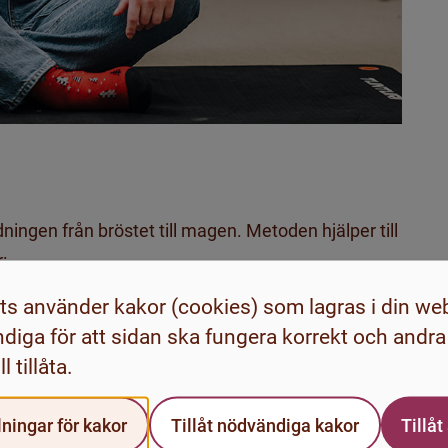
ningen från bröstet till magen. Metoden hjälper till
r:
s använder kakor (cookies) som lagras i din we
 för ryggen. Du kan också ligga på rygg med lätt
diga för att sidan ska fungera korrekt och andra
l tillåta.
 andra på magen. Försök att få handen på magen
e när du andas in och ut.
ningar för kakor
Tillåt nödvändiga kakor
Tillåt