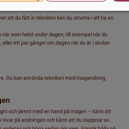
nuter – så länge det känns skönt och du känner dig
 att du fått in tekniken kan du strunta i att ha en
när som helst under dagen, till exempel när du
n, eller ett par gånger om dagen när du är i skolan
ttare. Du kan använda tekniken med magandning
ngen
ugnt och jämnt med en hand på magen – känn att
ar kvar på andningen och känn att du slappnar av.
tio andetag och börja sedan om igen. Försök hålla på