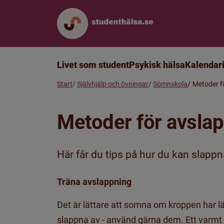
Livet som student
Psykisk hälsa
Kalendar
Start
Självhjälp och övningar
Sömnskola
Metoder f
Metoder för avsla
Här får du tips på hur du kan slapp
Träna avslappning
Det är lättare att somna om kroppen har lä
slappna av - använd gärna dem. Ett varmt b