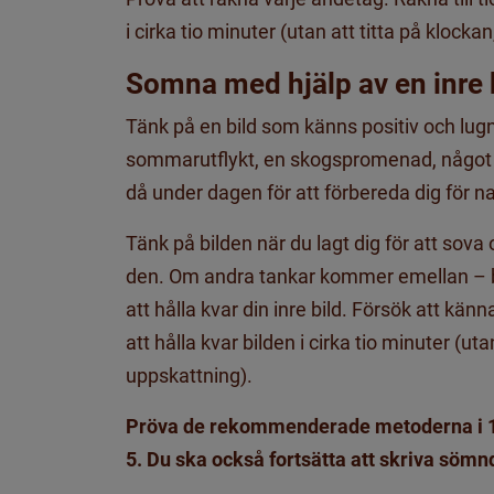
i cirka tio minuter (utan att titta på klock
Somna med hjälp av en inre 
Tänk på en bild som känns positiv och lugn 
sommarutflykt, en skogspromenad, något 
då under dagen för att förbereda dig för n
Tänk på bilden när du lagt dig för att sov
den. Om andra tankar kommer emellan – br
att hålla kvar din inre bild. Försök att kä
att hålla kvar bilden i cirka tio minuter (ut
uppskattning).
Pröva de rekommenderade metoderna i 14 
5. Du ska också fortsätta att skriva söm