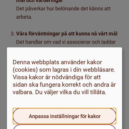
mål och värderingar
Det påverkar hur belönande det känns att
arbeta.
Våra förväntningar på att kunna nå vårt mål
Det handlar om vad vi associerar och laddar
uppgiften och arbetsinsatsen med.
Denna webbplats använder kakor
Vår förmåga att jobba på utan att distraheras
(cookies) som lagras i din webbläsare.
av roligare saker
Vissa kakor är nödvändiga för att
Med det avses vår förmåga att avstå impulser
sidan ska fungera korrekt och andra är
valbara. Du väljer vilka du vill tillåta.
att fly från obehag.
Besvara gärna frågorna om hur du resonerar
Anpassa inställningar för kakor
kring motivation och hanterar motivationsbrist,