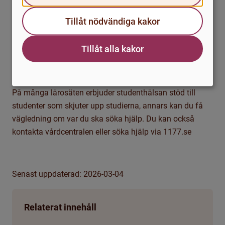
trots känslorna? Träna på att tolerera att
Tillåt nödvändiga kakor
studier från och till är krävande på olika sätt.
När ska du söka hjälp?
Tillåt alla kakor
Om du märker att uppskjutande påverkar ditt mående
och dina studier negativt kan det vara bra att söka hjälp.
På många lärosäten erbjuder studenthälsan stöd till
studenter som skjuter upp studierna
, annars kan du få
vägledning om var du ska söka hjälp. Du kan också
kontakta vårdcentralen eller söka hjälp via 1177.se
Senast uppdaterad: 2026-03-04
Relaterat innehåll