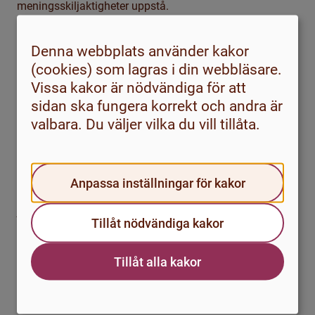
meningsskiljaktigheter uppstå.
När konflikten är ett faktum är det viktigt att prata om
Denna webbplats använder kakor
den på ett sakligt och icke-värderande sätt. Det kan
(cookies) som lagras i din webbläsare.
kännas obekvämt och ovant att inleda ett samtal om
Vissa kakor är nödvändiga för att
något som på olika sätt blivit konfliktfyllt i samarbetet,
sidan ska fungera korrekt och andra är
och det kräver en del mod. Samtidigt är det viktigt för
valbara. Du väljer vilka du vill tillåta.
möjligheten att komma vidare ur låsningar.
Använd gärna så kallade jag-budskap när ni vill ge
konstruktiv kritik eller lyfta upplevda problem. Exempel
Anpassa inställningar för kakor
på jag-budskap är: ”Jag känner mig inte lyssnad på och
jag skulle vilja att vi pratar lite om det förslag som jag
Tillåt nödvändiga kakor
har försökt ta upp”. Det är mindre konfliktorienterat än
att säga: ”Det är ingen som lyssnar på mig i den här
Tillåt alla kakor
gruppen!”