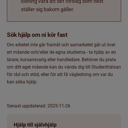
lösning vara att det förslag som flest
ställer sig bakom gäller.
Sök hjälp om ni kör fast
Om arbetet inte går framåt och samarbetet går ut över
ert
mående och/eller
de
egna studier
na -
ta hjälp av
en
lärare, kursansvarig
eller
handledare
. Behöver du prata
om ditt eget mående kan d
u vända dig till Studenthälsan
för råd och stöd, eller för att få vägledning om var du
kan söka hjälp.
Senast uppdaterad: 2025-11-26
Hjälp till självhjälp