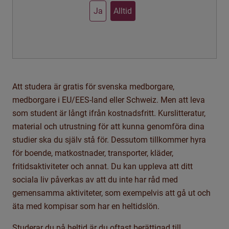
Ja
Alltid
Att studera är gratis för svenska medborgare,
medborgare i EU/EES-land eller Schweiz. Men att leva
som student är långt ifrån kostnadsfritt. Kurslitteratur,
material och utrustning för att kunna genomföra dina
studier ska du själv stå för. Dessutom tillkommer hyra
för boende, matkostnader, transporter, kläder,
fritidsaktiviteter och annat.
Du kan uppleva att ditt
sociala liv
påverkas
av att du
inte
har
råd med
gemensamma aktiviteter, som
exempelvis att gå ut och
äta med kompisar som har en heltidslön.
Studerar du på heltid är du oftast berättigad till