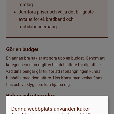
matlag.
Jämföra priser och välja det billigaste
avtalet för el, bredband och
mobilabonnemang.
Gör en budget
En
annan
bra sak är
att göra upp en budget. Genom att
kategorisera dina utgifter
blir
det lättare för dig att se
vad dina pengar går till, för att i förlängningen kunna
hushålla med dem bättre. Hos Konsumentverket finns
tips och verktyg som kan hjälpa dig.
Bidrag och stipendier
Du kan även ha rätt till bidrag, till exempel
Denna webbplats använder kakor
bostadsbidrag. Du kan läsa mer om bostadsbidrag hos