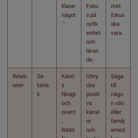
klarar
Foku
mitt
något
s på
fokus
."
nyfik
ska
enhet
vara.
och
läran
de.
Relati
Ge
Känn
Uttry
Säga
oner
kärle
s
cka
till
k
fånigt
positi
någo
och
va
n vän
ovant
känsl
eller
.
or
familj
Rädd
och
emed