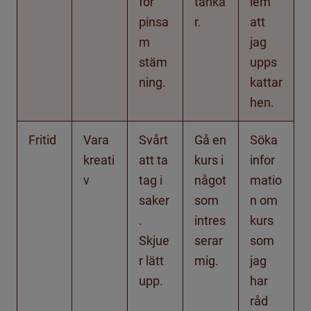
för
tanka
lem
pinsa
r.
att
m
jag
stäm
upps
ning.
kattar
hen.
Fritid
Vara
Svårt
Gå en
Söka
kreati
att ta
kurs i
infor
v
tag i
något
matio
saker
som
n om
.
intres
kurs
Skjue
serar
som
r lätt
mig.
jag
upp.
har
råd