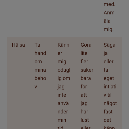
med.
Anm
äla
mig.
Hälsa
Ta
Känn
Göra
Säga
hand
er
lite
ja
om
mig
fler
eller
mina
odugl
saker
ta
beho
ig om
bara
eget
v
jag
för
intiati
inte
att
v till
anvä
jag
något
nder
har
fast
min
lust
det
tid
eller
känn