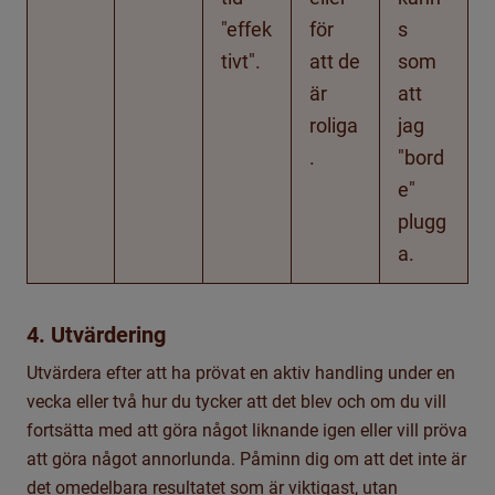
"effek
för
s
tivt".
att de
som
är
att
roliga
jag
.
"bord
e"
plugg
a.
4. Utvärdering
Utvärdera efter att ha prövat en aktiv handling under en
vecka eller två hur du tycker att det blev och om du vill
fortsätta med att göra något liknande igen eller vill pröva
att göra något annorlunda. Påminn dig om att det inte är
det omedelbara resultatet som är viktigast, utan