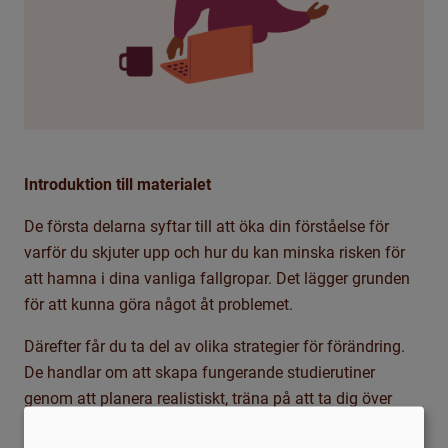
Introduktion till materialet
De första delarna syftar till att öka din förståelse för
varför du skjuter upp och hur du kan minska risken för
att hamna i dina vanliga fallgropar. Det lägger grunden
för att kunna göra något åt problemet.
Därefter får du ta del av olika strategier för förändring.
De handlar om att skapa fungerande studierutiner
genom att planera realistiskt, träna på att ta dig över
tröskeln trots motstånd, öva på att tolerera hindrande