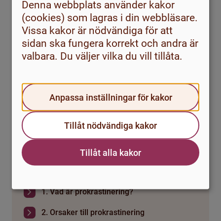
tankar och känslor, minimera distraktioner och hushålla
Denna webbplats använder kakor
med din mentala energi.
(cookies) som lagras i din webbläsare.
Vissa kakor är nödvändiga för att
Kom ihåg längs hela processen är att förändring tar tid.
sidan ska fungera korrekt och andra är
Ett bakslag betyder inte att din ansträngning är förgäves.
valbara. Du väljer vilka du vill tillåta.
Försök att blicka framåt. Om du behöver hjälp med att
komma vidare kan du kontakta din lokala studenthälsa
för information om hur du kan få stöd.
Anpassa inställningar för kakor
Tillåt nödvändiga kakor
Sluta skjuta upp
Tillåt alla kakor
Introduktion
1. Vad är prokrastinering?
2. Orsaker till prokrastinering