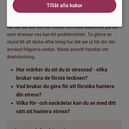
Tillåt alla kakor
Svårt att känna dig utvilad
Sämre immunförsvar
Nu har du läst om hur stress och våra reaktioner på det
som stressar oss kan bli problematiskt. Ta gärna en
stund till att tänka efter kring hur det ser ut för din del -
använd frågorna nedan. Nästa avsnitt handlar om
återhämtning.
Hur märker du att du är stressad - vilka
brukar vara de första tecknen?
Vad brukar du göra för att försöka hantera
din stress?
Vilka för- och nackdelar kan du se med ditt
sätt att hantera stress?