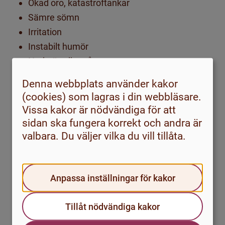
Ökad oro, katastroftankar
Sämre sömn
Irritation
Instabilt humör
Nedstämdhet, ångest
Ont i eller känsla av ”fjärilar” eller ”klump i”
Denna webbplats använder kakor
magen
(cookies) som lagras i din webbläsare.
Värk och spänning i kroppen
Vissa kakor är nödvändiga för att
Huvudvärk
sidan ska fungera korrekt och andra är
Hjärtklappning
valbara. Du väljer vilka du vill tillåta.
Tryck över bröstet
Svårare att andas
Svårare att problemlösa och fatta beslut
Anpassa inställningar för kakor
Svårt att koncentrera dig och få saker gjorda
Tillåt nödvändiga kakor
Sämre minne
Trötthet och brist på energi