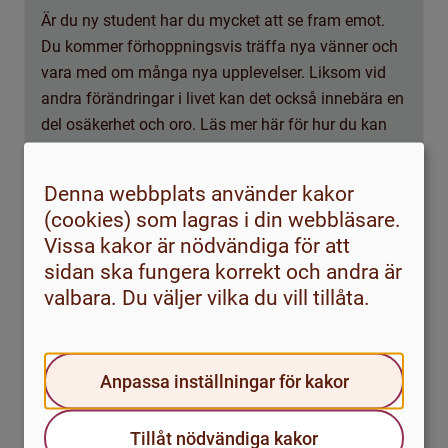
Är du ny student har du mycket att se fram emot.
Du kommer förhoppningsvis träffa nya vänner och
vara med om många nya upplevelser. Liksom vid
andra förändringar i livet kan det också innebära en
del osäkerhet och oro. Läs mer här för hur du kan
tänka och hantera känslorna som uppstår.
Denna webbplats använder kakor
Studenternas ordlista
(cookies) som lagras i din webbläsare.
Vissa kakor är nödvändiga för att
Om du är ny som student kommer du troligtvis att
sidan ska fungera korrekt och andra är
stöta på flera ord och uttryck som du aldrig hört
valbara. Du väljer vilka du vill tillåta.
innan. Här är en ordlista för studenter!
Anpassa inställningar för kakor
Tillåt nödvändiga kakor