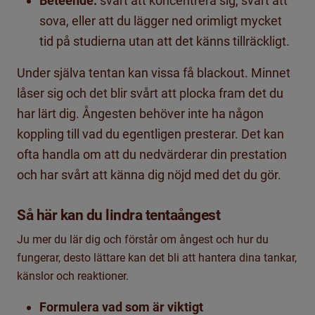
Beteende:
svårt att koncentrera sig, svårt att
sova, eller att du lägger ned orimligt mycket
tid på studierna utan att det känns tillräckligt.
Under själva tentan kan vissa få
black
out. Minnet
låser sig och det blir svårt att plocka fram
det du
har lärt dig.
Ångesten
behöver inte ha någon
koppl
ing
till
vad
du
egentligen
presterar. Det
kan
ofta
handla om
att
du
ned
värderar din prestation
och har svårt att känna dig
nöjd med
det du gör.
Så här kan du lindra tentaångest
Ju mer du lär dig och förstår om ångest och hur du
fungerar, desto lättare kan det bli att hantera dina tankar,
känslor och reaktioner.
Formulera vad som är viktigt