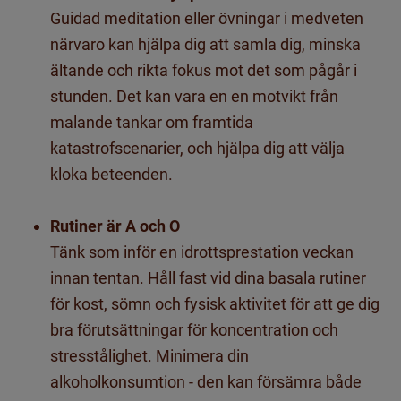
Guidad meditation eller övningar i medveten
närvaro kan hjälpa dig att samla dig, minska
ältande och rikta fokus mot
det som pågår i
stunden. Det kan vara en en motvikt från
malande tankar
om framtida
katastrofscenarier, och hjälpa dig att
välja
kloka beteenden
.
Rutiner är A och O
Tänk som inför en idrottsprestatio
n
veckan
innan
tentan. H
åll fast vid dina basala rutiner
för
kost, sömn
och
fysisk aktivitet
för
att
ge dig
bra förutsättningar för koncentration och
stresstålighet
. Minimera din
alkoholkonsumtion - den kan försämra både