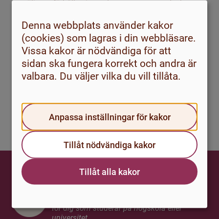
att välja att förhålla sig med acceptans, men det kan
med övning bli något som bidrar till att öka balansen i
Denna webbplats använder kakor
livet.
(cookies) som lagras i din webbläsare.
Vissa kakor är nödvändiga för att
Träna på ett accepterande förhållningssätt
sidan ska fungera korrekt och andra är
Här kan du läsa mer om hur du kan träna dig på ett
valbara. Du väljer vilka du vill tillåta.
accepterande förhållningssätt
Tillbaka
Anpassa inställningar för kakor
Klicka här för att komma tillbaka till startsidan för Balans.
Tillåt nödvändiga kakor
Tillåt alla kakor
studenthälsa.se
En nationell webbportal för studenthälsa,
för dig som studerar på högskola eller
universitet.