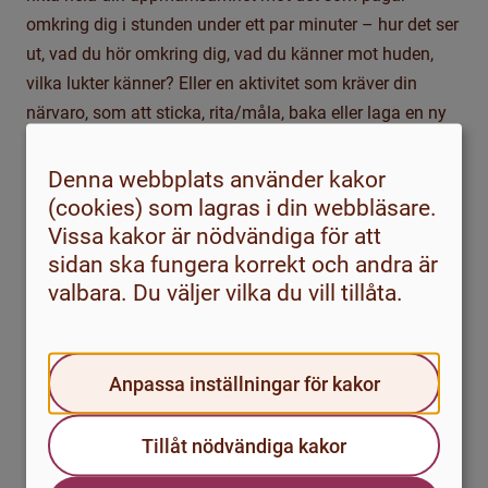
omkring dig i stunden under ett par minuter – hur det ser
ut, vad du hör omkring dig, vad du känner mot huden,
vilka lukter känner? Eller en aktivitet som kräver din
närvaro, som att sticka, rita/måla, baka eller laga en ny
maträtt?
Denna webbplats använder kakor
Har du ägnat dig åt att kritisera eller döma dig själv
(cookies) som lagras i din webbläsare.
eller det du gör?
Går det att ha en mer respektfull dialog
Vissa kakor är nödvändiga för att
med dig själv? Kan du vara saklig och ta till
sidan ska fungera korrekt och andra är
problemlösning när det finns något du kan förändra, och
valbara. Du väljer vilka du vill tillåta.
sträva efter acceptans av det som du inte kan
kontrollera? Det vill säga att försöka låta det vara,
istället för att till exempel fastna i ältande.
Anpassa inställningar för kakor
Tack för att du valt att lägga tid på att ta del av detta
innehåll, och varmt lycka till med att öka balansen
Tillåt nödvändiga kakor
mellan stress och återhämtning!