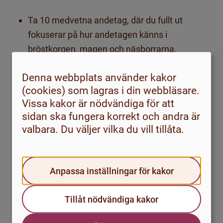
Ta 10 medvetna andetag, där du fullt ut
fokuserar på hur andetagen känns i
bröstkorgen, magen och näsborrarna.
Alternera ett par gånger mellan dessa
Denna webbplats använder kakor
kroppsdelar.
(cookies) som lagras i din webbläsare.
Vissa kakor är nödvändiga för att
Låt inandningen gå av sig självt, dvs ta inte
sidan ska fungera korrekt och andra är
djupa andetag. Fokusera på att tömma
valbara. Du väljer vilka du vill tillåta.
lungorna på luft när du andas ut mellan varje
andetag.
Anpassa inställningar för kakor
Försök att släppa tankarna på allt annat
medan du gör övningen. Rikta hela ditt fokus
Tillåt nödvändiga kakor
mot andetagen, på att räkna dem och på att
notera hur det känns.