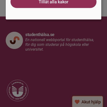
Tillåt alla kakor
studenthälsa.se
En nationell webbportal för studenthälsa,
för dig som studerar på högskola eller
universitet.
Akut hjälp