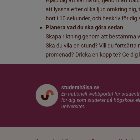
Hjälp dig att samla dig genom att fok
att lyssna efter olika ljud omkring dig, 
bort i 10 sekunder, och beskriv för dig s
Planera vad du ska göra sedan
Skapa riktning genom att bestämma vad
Ska du vila en stund? Vill du fortsätt
promenad? Dricka en kopp te? Ge dig l
studenthälsa.se
En nationell webbportal för student
för dig som studerar på högskola ell
universitet.