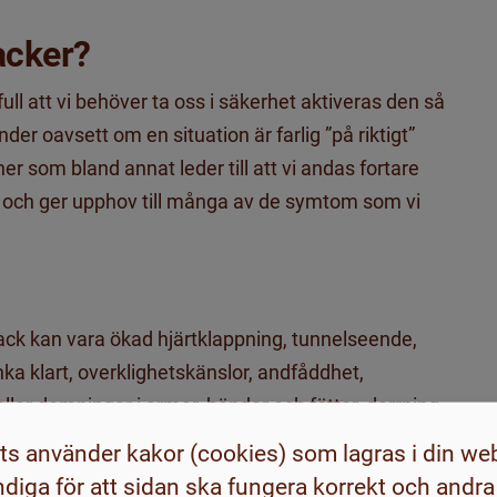
tacker?
ull att vi behöver ta oss i säkerhet aktiveras den så
der oavsett om en situation är farlig ”på riktigt”
er som bland annat leder till att vi andas fortare
et och ger upphov till många av de symtom som vi
ck kan vara ökad hjärtklappning, tunnelseende,
nka klart, overklighetskänslor, andfåddhet,
ller domningar i armar, händer och fötter, darrning,
tt många känner rädsla att de ska svimma, få en
s använder kakor (cookies) som lagras i din we
diga för att sidan ska fungera korrekt och andra