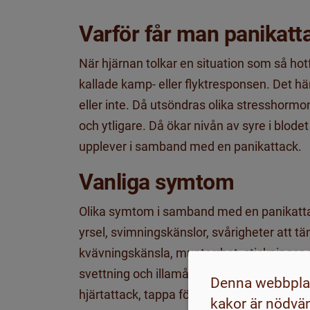
Varför får man panikat
När hjärnan tolkar en situation som så hotf
kallade kamp- eller flyktresponsen. Det hän
eller inte. Då utsöndras olika stresshormon
och ytligare. Då ökar nivån av syre i blod
upplever i samband med en panikattack.
Vanliga symtom
Olika symtom i samband med en panikatta
yrsel, svimningskänslor, svårigheter att tä
kvävningskänsla, muntorrhet, stickningar e
svettning och illamående. Symtomen gör a
Denna webbplat
hjärtattack, tappa förståndet eller dö.
kakor är nödvän