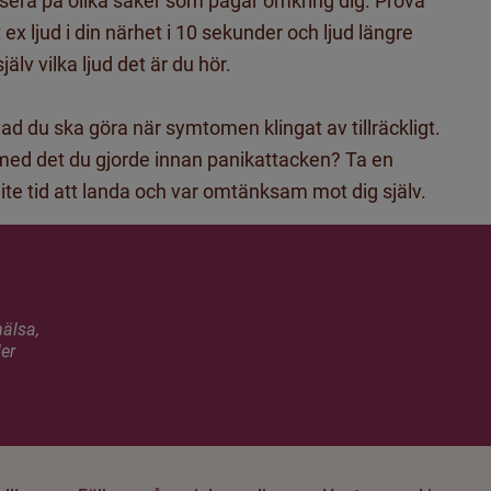
usera på olika saker som pågår omkring dig. Prova
t ex ljud i din närhet i 10 sekunder och ljud längre
jälv vilka ljud det är du hör.
 du ska göra när symtomen klingat av tillräckligt.
a med det du gjorde innan panikattacken? Ta en
ite tid att landa och var omtänksam mot dig själv.
hälsa,
er