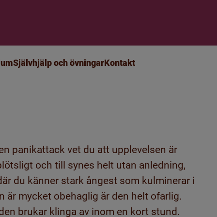
ium
Självhjälp och övningar
Kontakt
r en panikattack vet du att upplevelsen är
tsligt och till synes helt utan anledning,
 där du känner stark ångest som kulminerar i
n är mycket obehaglig är den helt ofarlig.
den brukar klinga av inom en kort stund.