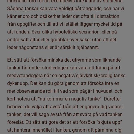
innehåller oro för att exempelvis inte klara av studierna.
Sådana tankar kan vara väldigt påträngande, och när vi
känner oro och osäkerhet leder det ofta till distraktion
från uppgifter och till att vi istället lägger mycket tid på
att fundera över olika hypotetiska scenarion, eller på
andra sätt ältar eller grubblar över saker utan att det
leder någonstans eller är särskilt hjälpsamt.
Ett sätt att försöka minska det utrymme som liknande
tankar får under studiedagen kan vara att träna på att
medvetandegöra när en negativ/självkritisk/orolig tanke
dyker upp. Det kan du göra genom att försöka inta en
mer observerande roll till vad som pågår i huvudet, och
kort notera att ”nu kommer en negativ tanke”. Därefter
behöver du välja att avstå från att engagera dig vidare i
tanken, det vill säga avstå från att svara på vad tanken
föreslår. Ett sätt att göra det är att försöka ”skjuta upp”
att hantera innehållet i tanken, genom att påminna dig